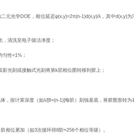
E，相位延迟φ(x,y)=2π(n-1)d(x,y)/λ，其中d(x
光，清洗至电子级洁净度；
匀性<1%；
影光刻或接触式光刻将第k层相位图转移到胶上；
等气体，按计算深度（如λ/[8×(n-1)]每阶）刻蚀基底，将胶图形
阶相位累加（如3次循环得8阶≈256个相位等级）。