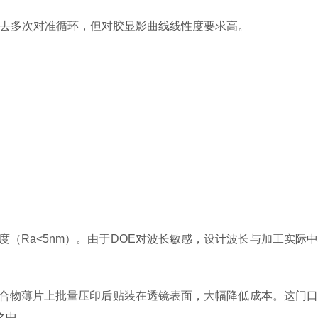
去多次对准循环，但对胶显影曲线线性度要求高。
（Ra<5nm）。由于DOE对波长敏感，设计波长与加工实际
聚合物薄片上批量压印后贴装在透镜表面，大幅降低成本。这门
之中。