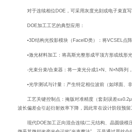
对于连续相位DOE，可采用灰度光刻或电子束直写
DOE加工工艺的典型应用：
•3D结构光投影模块（FaceID类）：将VCSEL
•激光材料加工：将高斯光整形成平顶方形或线形光
-光束分束/合束器：将一束光分成1×N、N×N阵列
•光学测试与计量：产生特定相位波前（如球面、非
工艺关键控制点：掩版对准精度（套刻误差≤±0.2μ
波长偏差会引起衍射效率下降，因此常在设计阶段预留
现代DOE加工正向混合连续/二元结构、晶圆级模压复
微乎其微却改变光命运的"光束魔法"，正是通过严丝