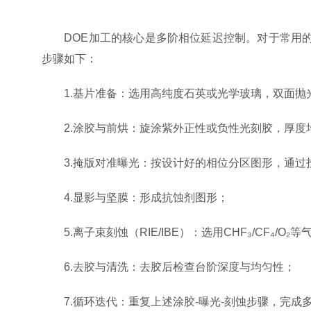
DOE加工的核心是多阶相位延迟控制。对于常用的二元光学DO
步骤如下：
1.基片准备：选用高纯度石英或光学玻璃，双面抛
2.涂胶与前烘：旋涂紫外正性或负性光刻胶，厚度均
3.掩版对准曝光：按设计好的相位分区图形，通过投
4.显影与坚膜：形成抗蚀剂图形；
5.离子束刻蚀（RIE/IBE）：选用CHF₃/CF₄/O₂
6.去胶与清洗：去胶后检查台阶深度与均匀性；
7.循环迭代：重复上述涂胶-曝光-刻蚀步骤，完成多