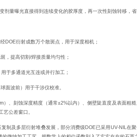
变剂量曝光直接得到连续变化的胶厚度，再一次性刻蚀转移，省
点阵经DOE衍射成数万个散斑点，用于深度相机；
斑，提高切割/焊接质量均匀性；
，用于多通道光互连或并行加工；
球面波前）用于干涉仪校准。
m）、刻蚀深度精度（通常±2%以内）、侧壁陡直度及表面粗糙度
工艺公差窗口。
制及多层衍射堆叠发展，部分消费级DOE已采用UV-NIL在
合缝的微纳加工工艺，把数学上的相位函数刻入了实实在在的石英