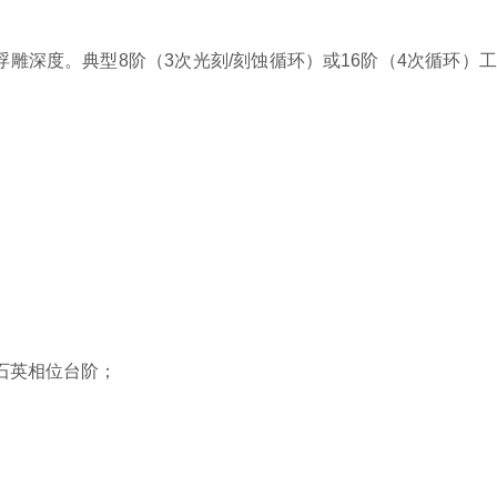
,y)为浮雕深度。典型8阶（3次光刻/刻蚀循环）或16阶（4次循环）
转为石英相位台阶；