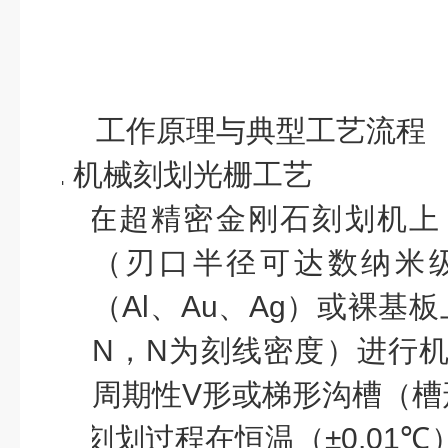
工作原理与典型工艺流程
1.
机械刻划光栅工艺
l
在超精密金刚石刻划机上
（刃口半径可达数纳米
（
Al
、
Au
、
Ag
）或裸基板
N
，
N
为刻线密度）进行
周期性
V
形或梯形沟槽（槽
l
刻划过程在恒温（
±0.01℃