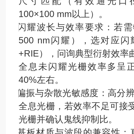
尺寸匹配（有效通光口
100×100 mm
以上）。
l
闪耀波长与效率要求
：若需
500 nm
闪耀），选对应
闪
+RIE
），问询典型衍射效率
全息未闪耀光栅效率多呈
40%
左右。
l
偏振与杂散光敏感度
：高分
全息光栅
，若效率不足可接
光栅并确认鬼线抑制比
。
l
基板材质与波段的兼容性
：