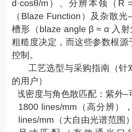
d·cosθ/m
）、分辨本领（
R 
（
Blaze Function
）及杂散光
槽形（
blaze angle β ≈ α
入射
粗糙度决定，而这些参数根源
控制。
工艺选型与采购指南（针
的用户）
l
线密度与角色散匹配
：紫外
–
1800 lines/mm
（高分辨）
lines/mm
（大自由光谱范围