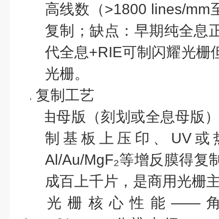
高线数（
>1800 lines/mm
复制；缺点：早期纯全息
代全息
+RIE
可制闪耀光栅
光栅。
3.
复制工艺
l
由母版（刻划或全息母版
制基板上压印、
UV
或
Al/Au/MgF₂
等增反膜得复
成百上千片，是商用光栅
光栅核心性能
——