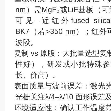
nm
）需
MgF₂
或
LiF
基板（可
可见
–
近红外
fused silica
BK7
（若
>350 nm
）；红外
波段。
l
复制
vs
原版
：大批量选型复
性好），研发或小批特殊参
长、价高）。
l
表面质量与波前误差
：激光
光栅
关注
λ/4–λ/10
面形误差
l
环境适应性
：确认工作温度