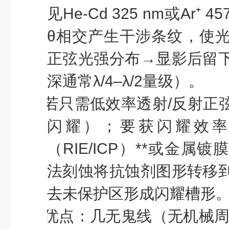
见
He-Cd 325 nm
或
Ar⁺ 45
θ
相交产生干涉条纹，使
正弦光强分布
→
显影后留
深通常
λ/4–λ/2
量级）。
l
若只需低效率透射
/
反射正
闪耀）；要获闪耀效
（
RIE/ICP
）
**
或金属镀
法刻蚀将抗蚀剂图形转移
去未保护区形成闪耀槽形
l
优点：几无鬼线（无机械