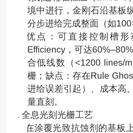
境中进行，金刚石沿基板
分步进给完成整面（如
100
l
优点：可直接控制槽形
Efficiency
，可达
60%–80
合低线数（
<1200 lines/
栅；缺点：存在
Rule Ghos
进给误差引起）、成本高
量直刻。
2.
全息光刻光栅工艺
l
在涂覆光致抗蚀剂
的基板