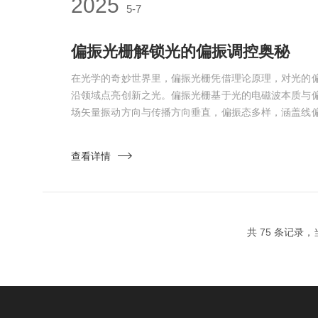
2025
5-7
偏振光栅解锁光的偏振调控奥秘
在光学的奇妙世界里，偏振光栅凭借理论原理，对光的
沿领域点亮创新之光。偏振光栅基于光的电磁波本质与
场矢量振动方向与传播方向垂直，偏振态多样，涵盖线
光栅核心在于其微观结构对不同偏振光的特殊响应。从
的光学结构单元，这些单元在空间上有序分布，尺度与
查看详情
波器”或“分流器”。以折射率调制型偏振光栅为例，其
偏振光垂...
共 75 条记录，当