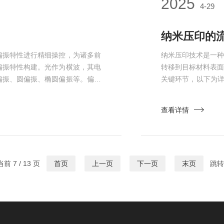
2025
4-29
纳米压印的
偏振特性进行精细操控，为诸多前
纳米压印技术是一
偏振特性构建。光作为横波，其电
转移到目标材料表
偏振、圆偏振、椭圆偏振等。偏振
关键环节，以下为详
原理层面剖析，它借助周期性排列
压印的核心工具，
光波长可比拟，形成类似光的“滤
1.材料选择：通常
查看详情
内部介质折射率呈周期性变化。当线
(EBL)、聚焦离子束
前 7 / 13 页
首页
上一页
下一页
末页
跳转