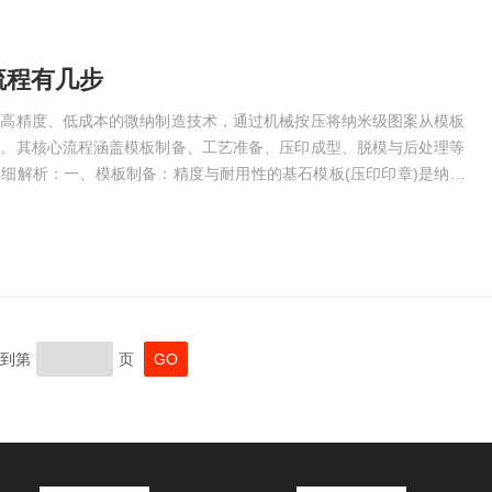
流程有几步
种高精度、低成本的微纳制造技术，通过机械按压将纳米级图案从模板
面。其核心流程涵盖模板制备、工艺准备、压印成型、脱模与后处理等
细解析：一、模板制备：精度与耐用性的基石模板(压印印章)是纳米
其质量直接决定图案的分辨率和复制效率。模板制备需满足以下要求：
采用硅、石英或硬质聚合物(如PDMS)作为基底，通过电子束光刻
(FIB)或纳米球自组装等技术雕刻纳米图案。2.图案加工：-电子...
到第
页