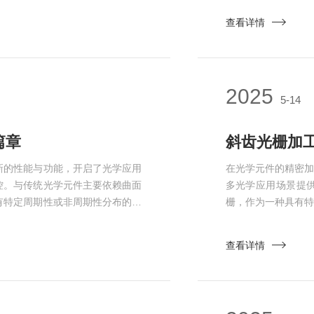
于传统光刻手段，极大地提高了生
压充足、管路畅通。
查看详情
体芯片制造产业，生产线堪称变革
据污染物类型选择适配
2025
5-14
篇章
斜齿光栅加
新的性能与功能，开启了光学应用
在光学元件的精密
控。与传统光学元件主要依赖曲面
多光学应用场景提
有特定周期性或非周期性分布的微
栅，作为一种具有
位、偏振等特性的灵活控制。这些
步都需严谨对待，
，以达到预期的光学效果。从加工
石。借助先进的计算
查看详情
计算机辅助设计软件，光学工程师
范围、衍射角度、
及倾斜角度等...