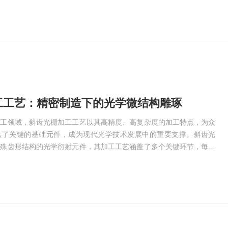
2.工件处理-待清洗工件需固定稳妥，避免相互碰撞或接触电极。-根
气体(如氩气用于表面活化，氧气用于有机污染物去除)。3.参数...
工工艺：精密制造下的光学微结构雕琢
加工领域，斜齿光栅加工工艺以其高精度、高复杂度的加工特点，为众
供了关键的基础元件，成为现代光学技术发展中的重要支撑。斜齿光
特殊齿形结构的光学衍射元件，其加工工艺涵盖了多个关键环节，每一
方能确保最终产品的性能与质量。首先，设计环节是斜齿光栅加工的基
机辅助设计（CAD）软件，光学工程师根据具体的应用需求，如波长
效率要求等，精心规划斜齿光栅的齿形参数，包括齿深、齿宽、齿距以