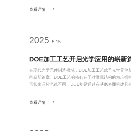
实现小于10纳米甚至更细微结构的稳定制备，而且相较
查看详情
产效率，为海量微纳器件的快速产出奠定基础。在半导
先锋。随着...
2025
5-15
DOE加工工艺开启光学应用的崭新
在现代光学元件制造领域，DOE加工工艺赋予光学元件
的崭新篇章。DOE工艺的核心在于对微观结构的精准操
形状来调控光线不同，DOE则是通过在基底表面构建具
结构，利用光的衍射原理来实现对光线的传播方向、相
微结构每一个细微的起伏、纹理都经过精心设计与雕琢
查看详情
流程来看，首先需要有高精度的设计蓝图。借助先进的
根据具...